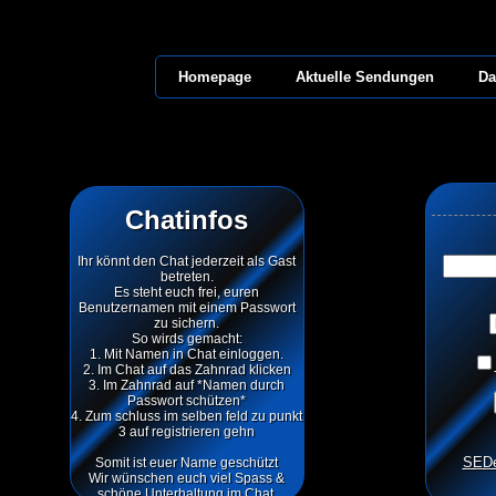
Homepage
Aktuelle Sendungen
Da
Chatinfos
Ihr könnt den Chat jederzeit als Gast
betreten.
Es steht euch frei, euren
Benutzernamen mit einem Passwort
zu sichern.
So wirds gemacht:
1. Mit Namen in Chat einloggen.
2. Im Chat auf das Zahnrad klicken
3. Im Zahnrad auf *Namen durch
Passwort schützen*
4. Zum schluss im selben feld zu punkt
3 auf registrieren gehn
SEDe
Somit ist euer Name geschützt
Wir wünschen euch viel Spass &
schöne Unterhaltung im Chat.